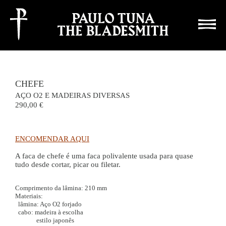
Este site usa cookies para recolha estatística, ao continuar a navegar está a aceitá-lo
aceitar e
fechar
CHEFE
AÇO O2 E MADEIRAS DIVERSAS
290,00
ENCOMENDAR AQUI
A faca de chefe é uma faca polivalente usada para quase
tudo desde cortar, picar ou filetar.
Comprimento da lâmina: 210 mm
Materiais:
lâmina: Aço O2 forjado
cabo: madeira à escolha
estilo japonês