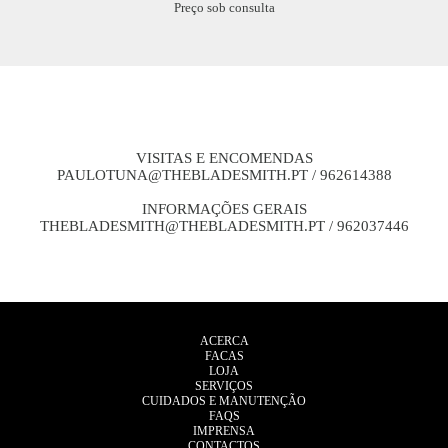
Preço sob consulta
VISITAS E ENCOMENDAS
PAULOTUNA@THEBLADESMITH.PT
/ 962614388
INFORMAÇÕES GERAIS
THEBLADESMITH@THEBLADESMITH.PT
/ 962037446
ACERCA
FACAS
LOJA
SERVIÇOS
CUIDADOS E MANUTENÇÃO
FAQS
IMPRENSA
CONTACTOS