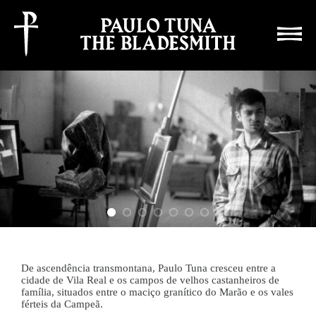
Este site usa cookies para recolha estatística, ao continuar a navegar está a aceitá-lo
aceitar e
fechar
De ascendência transmontana, Paulo Tuna cresceu entre a
cidade de Vila Real e os campos de velhos castanheiros de
família, situados entre o maciço granítico do Marão e os vales
férteis da Campeã.